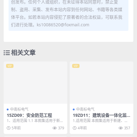
创发布。任何个人或组织，在未征得本站同意时，禁止复
制、盗用、采集、发布本站内容到任何网站、书籍等各类媒
体平台。如若本站内容侵犯了原著者的合法权益，可联系我
们进行处理。ks10086520@foxmail.com
相关文章
VIP
VIP
中南标电气
中南标电气
15ZD09：安全防范工程
19ZD11：建筑设备一体化监
控系统设计与安装
1、适用范围 1.1 本图集适用于新
1.适用范围 本图集适用于新建、改
建、改建和扩建的通用型公共建
建、扩建民用建筑设备一体化监控
5年前
379
4年前
357
（构）筑物（及其...
系统的设计与安装...