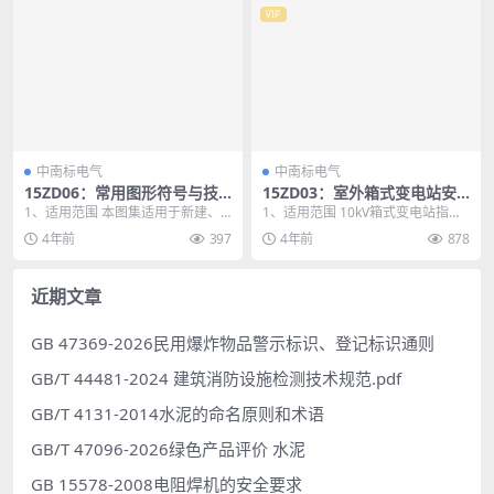
VIP
中南标电气
中南标电气
15ZD06：常用图形符号与技
15ZD03：室外箱式变电站安
术资料
装
1、适用范围 本图集适用于新建、
1、适用范围 10kV箱式变电站指由1
改建和扩建的工业与民用建筑工程
0kV开关设备、电力变压器、低压开
4年前
397
4年前
878
中的电气工程设计、...
关设备、...
近期文章
GB 47369-2026民用爆炸物品警示标识、登记标识通则
GB/T 44481-2024 建筑消防设施检测技术规范.pdf
GB/T 4131-2014水泥的命名原则和术语
GB/T 47096-2026绿色产品评价 水泥
GB 15578-2008电阻焊机的安全要求