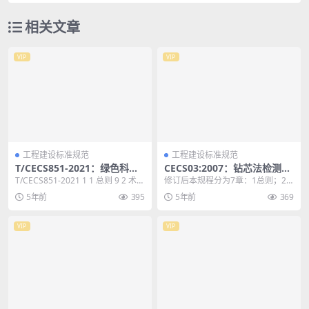
相关文章
VIP
VIP
工程建设标准规范
工程建设标准规范
T/CECS851-2021：绿色科技
CECS03:2007：钻芯法检测混
馆评价标准
凝土强度技术规程
T/CECS851-2021 1 1 总则 9 2 术
修订后本规程分为7章：1总则；2
语 10 3 基本规定 1...
术语、符号；3强度检测；4主要设
5年前
395
5年前
369
备；5芯样的钻取...
VIP
VIP