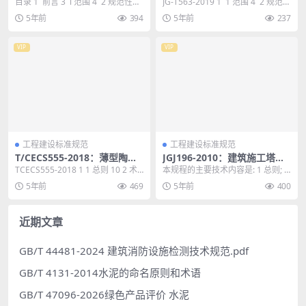
瓷保温板
复合墙板
目录 1 前言 3 l 范围 4 2 规范性引
JG-T563-2019 1 1 范围 4 2 规范性
用文件 4 3 术语和定义...
引用文件 4 3 术...
5年前
394
5年前
237
VIP
VIP
工程建设标准规范
工程建设标准规范
T/CECS555-2018：薄型陶瓷
JGJ196-2010：建筑施工塔式
饰面保温装饰板应用技术规程
起重机安装、使用、拆卸安全
TCECS555-2018 1 1 总则 10 2 术
本规程的主要技术内容是: 1 总则; 2
技术规程
语 11 3 基本规定 1...
基本规定; 3 塔式起重机的安装; 4...
5年前
469
5年前
400
近期文章
GB/T 44481-2024 建筑消防设施检测技术规范.pdf
GB/T 4131-2014水泥的命名原则和术语
GB/T 47096-2026绿色产品评价 水泥