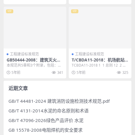
VIP
VIP
工程建设标准规范
工程建设标准规范
GB50444-2008：建筑灭火器
T/CBDA11-2018：机场航站
配置验收及检查规范
楼室内装饰装修工程技术规程
本规范共5章和3个附录，包括：总
TCBDA11-2018 1 1 总则 12 2 术
则、基本规定、安装设置、配置验
语 13 3 基本规定...
5年前
341
5年前
325
收及检查与维护。 ...
近期文章
GB/T 44481-2024 建筑消防设施检测技术规范.pdf
GB/T 4131-2014水泥的命名原则和术语
GB/T 47096-2026绿色产品评价 水泥
GB 15578-2008电阻焊机的安全要求