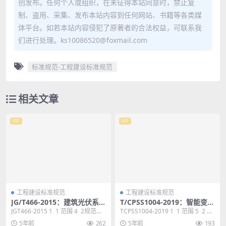
创发布。任何个人或组织，在未征得本站同意时，禁止复
制、盗用、采集、发布本站内容到任何网站、书籍等各类媒
体平台。如若本站内容侵犯了原著者的合法权益，可联系我
们进行处理。ks10086520@foxmail.com
标准规范-工程建设标准规范
相关文章
VIP
VIP
工程建设标准规范
工程建设标准规范
JG/T466-2015：建筑光伏系统
T/CPSS1004-2019：智能变电
无逆流并网逆变装置
站电能质量测量方法
JGT466-2015 1 1 范围 4 2规范性
TCPSS1004-2019 1 1 范围 5 2 规
引用文件 4 3 术语和...
范性引用文件 5 3...
5年前
262
5年前
193