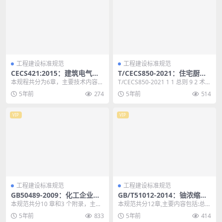
工程建设标准规范
工程建设标准规范
CECS421:2015：建筑电气细
T/CECS850-2021：住宅厨房
导线连接器应用技术规程
空气污染控制通风设计标准
本规程共分为6章，主要技术内容包
T/CECS850-2021 1 1 总则 9 2 术
括：总则、术语、材料、设计选
语 10 3 基本规定 1...
5年前
274
5年前
514
用、安装施工、工程验...
VIP
VIP
工程建设标准规范
工程建设标准规范
GB50489-2009：化工企业总
GB/T51012-2014：铀浓缩工
图运输设计规范
厂工艺气体管道工程施工及验
本规范共分10 章和3 个附录，主要
本规范共分12章,主要内容包括:总
收规范
内容包括:总则、术语、厂址选择、
则,术语,管道元件和材料的检验,管
5年前
833
5年前
414
化工区总体布...
道加工,装配...