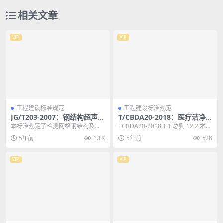
相关文章
VIP
VIP
工程建设标准规范
工程建设标准规范
JG/T203-2007：钢结构超声波
T/CBDA20-2018：医疗洁净
探伤及质量分级法
装饰装修工程技术规程
本标准规定了检测网格钢结构及其
TCBDA20-2018 1 1 总则 12 2 术
圆管相贯节点焊接接头和钢管对接
语 13 3 基木舰定 14...
5年前
1.1K
5年前
528
焊缝即管节点用斜探头...
VIP
VIP