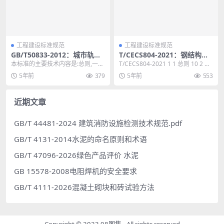
工程建设标准规范
工程建设标准规范
GB/T50833-2012：城市轨道
T/CECS804-2021：钢结构中
交通工程基本术语标准
心支撑框架设计标准
本标准的主要技术内容是:总则,一般
T/CECS804-2021 1 1 总则 10 2 术
术语,客流,行车组织,车辆与车辆基
语和符号 11 2.1 ...
5年前
379
5年前
553
地,线路、限...
近期文章
GB/T 44481-2024 建筑消防设施检测技术规范.pdf
GB/T 4131-2014水泥的命名原则和术语
GB/T 47096-2026绿色产品评价 水泥
GB 15578-2008电阻焊机的安全要求
GB/T 4111-2026混凝土砌块和砖试验方法
Copyright © 2023
98图集
- All rights reserved