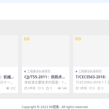
VIP
VIP
工程建设标准规范
工程建设标准规范
22：机械工
CJJ/T55-2011：供热术语
T/CECS563-2018
用地指标
标准
法隧道同步注浆材料
分十一章
本标准主要技术内容是：1.
TCECS563-2018 1 1
技术规程
编制的主
总则; 2. 基本术语; 3. 热负荷
1 2 术语和符号 12 2.1 
0
222
5年前
0
0
546
5年前
0
0
，合理和节
及耗热量; 4....
Copyright © 2023
98图集
- All rights reserved