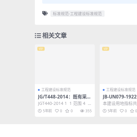
标准规范-工程建设标准规范
相关文章
VIP
VIP
工程建设标准规范
工程建设标准规范
JG/T448-2014：既有采暖
JB-UN079-19
居住建筑节能改造能效测
业工程项目建设
JGT440-2014 1 1 范围 4 2
本建设用地指标共
评方法
规范性引用文件 4 3 术语...
和一个附录。这次
5年前
0
0
355
5年前
0
要内容有： 总则
约用地...