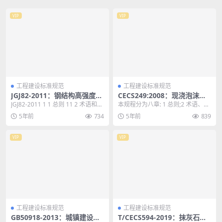
VIP
VIP
工程建设标准规范
工程建设标准规范
JGJ82-2011：钢结构高强度螺
CECS249:2008：现浇泡沫轻
栓连接技术规程
质土技术规程
JGJ82-2011 1 1 总则 11 2 术语和符
本规程分为八章: 1 总则;2 术语、符
号 12 2.1 术语 1...
号;3 材料及性能;4 工程设计;5 配...
5年前
734
5年前
839
VIP
VIP
工程建设标准规范
工程建设标准规范
GB50918-2013：城镇建设智
T/CECS594-2019：抹灰石膏