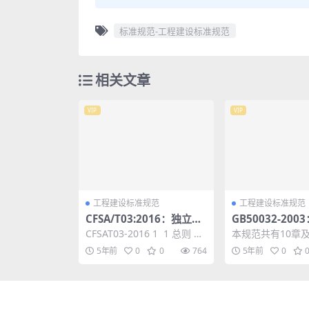
标准规范-工程建设标准规范
相关文章
VIP
VIP
工程建设标准规范
工程建设标准规范
CFSA/T03:2016：独立支
GB50032-20
撑应用技术规程
水排水和燃气热
CFSAT03-2016 1 1 总则 7
本规范共有10章
震设计规范
2 术语和符号 8 2.1 术...
录，内容包括总则
5年前
0
0
764
5年前
0
号、抗震设计的基
场地、地...