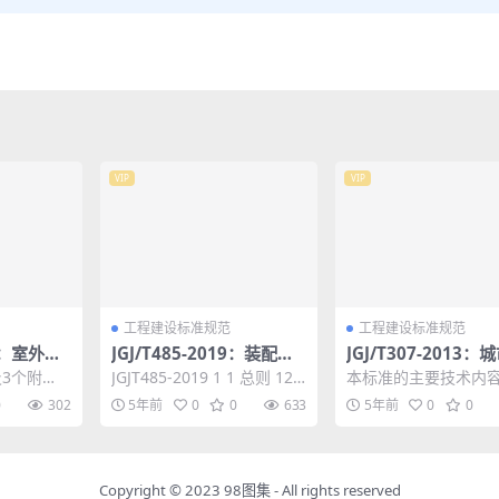
VIP
VIP
工程建设标准规范
工程建设标准规范
03：室外给
JGJ/T485-2019：装配式
JGJ/T307-2013：
力工程抗
住宅建筑检测技术标准
明节能评价标准
及3个附
JGJT485-2019 1 1 总则 12 2
本标准的主要技术内容是
、主要符
术语 13 3 基本规定 16...
总则;2.术语;3.基本规定
0
302
5年前
0
0
633
5年前
0
0
本要求、
项项目评价指标;...
Copyright © 2023
98图集
- All rights reserved