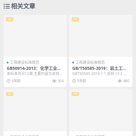
相关文章
VIP
VIP
工程建设标准规范
工程建设标准规范
GB50914-2013：化学工业建
GB/T50585-2019：岩土工程
(构)筑物抗震设防分类标准
勘察安全标准
本标准共分12章,主要内容为总则、
GBT50585-2019 1 1 总则 13 2 术
术语、基本规定、化工矿山建(构)筑
语和符号 14 2.1 术...
5年前
354
5年前
480
物、化肥生产...
VIP
VIP