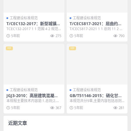
工程建设标准规范
工程建设标准规范
T/CEC132-2017：新型城镇化
T/CECS817-2021：屈曲约束
配电建设改造成效评价技术规
支承应用技术规程
TCEC132-2017 1 1 范围 4 2 规范
T/CECS817-2021 1 1 总则 11 2 术
范
性引用文件 4 3 术语和定...
语及符号 12 2.1 ...
5年前
275
5年前
790
VIP
VIP
工程建设标准规范
工程建设标准规范
JGJ3-2010：高层建筑混凝土
GB/T51146-2015：硝化甘油
结构技术规程
生产废水处理设施技术规范
本规程主要技术内容是:1.总则;2.术
本规范共分9章,主要内容包括总则,
语和符号;3.结构设计基本规定;4.荷
术语,设计水量、水质,废水处理,二
5年前
367
5年前
281
载和...
次污染控制措...
近期文章