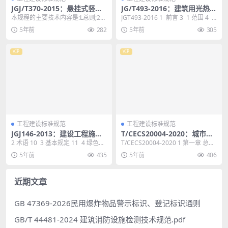
JGJ/T370-2015：悬挂式竖井
JG/T493-2016：建筑用光热构
施工规程
件通用技术要求
本规程的主要技术内容是:L总则;2术
JGT493-2016 1 前言 3 1 范围 4 2
语和符号;3材料;4施工设计;5施工;6
规范性引用文件 4...
5年前
282
5年前
305
验收...
VIP
VIP
工程建设标准规范
工程建设标准规范
JGJ146-2013：建设工程施工
T/CECS20004-2020：城市供
现场环境与卫生标准
水监管中大数据应用技术指南
2 术语 10 3 基本规定 11 4 绿色施
T/CECS20004-2020 1 第一章 总
工 13 4.1 节约能源资...
则 9 第一节 编制目的 9 第...
5年前
435
5年前
406
近期文章
GB 47369-2026民用爆炸物品警示标识、登记标识通则
GB/T 44481-2024 建筑消防设施检测技术规范.pdf