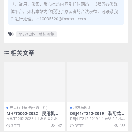
制、盗用、采集、发布本站内容到任何网站、书籍等各类媒
体平台。如若本站内容侵犯了原著者的合法权益，可联系我
们进行处理。ks10086520@foxmail.com
地方标准-吉林标图集
相关文章
产品行业标准(建筑工程)
地方标图集
MH/T5062-2022：民用机场
DBJ41/T212-2019：装配式混
净空障碍物遮蔽原则应用指南
凝土夹芯保温外挂墙板应用技
MH/T5062-2022 1 1 总则 8 2 术
DBJ41T212-2019 1 1 总则 5 2 术语
术标准
语 9 3 遮蔽原则的适用区...
和符号 6 2.1 术语...
3年前
147
3年前
155