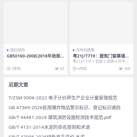
国标结构
吉林标图集
GB50160-2008(2018年局部
粤21J/T719：建筑门窗幕墙玻
修订)：石油化工企业设计防火
璃隔热涂膜构造
粤21J/T719 1 目录 3 说明 4 外平开
标准(2018年局部修订)
窗隔热涂膜内涂 9 外平开窗隔...
3年前
83
4年前
358
近期文章
T/ZSM 0006-2022 电子计价秤生产企业计量管理规范
GB 47369-2026民用爆炸物品警示标识、登记标识通则
GB/T 44481-2024 建筑消防设施检测技术规范.pdf
GB/T 4131-2014水泥的命名原则和术语
GB/T 47096-2026绿色产品评价 水泥