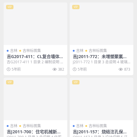
VIP
VIP
吉林
吉林标图集
吉林
吉林标图集
吉G2017-411：CL复合墙体构
吉J2011-772：未增塑聚氯乙
造
烯（PVC-U）塑料窗
吉G2017-411 1 目录 2 编制说明 3
J2011-772 1 目录 3 总说明 4 玻璃
I型墙体平面布置示意图 7 I...
性能指标表 10 塑料窗性能指...
5年前
382
5年前
873
VIP
VIP
吉林
吉林标图集
吉林
吉林标图集
吉J2011-700：住宅机械新风
吉J2011-157：烧结注孔保温
系统安装选用图集
砌块（砖）墙体构造