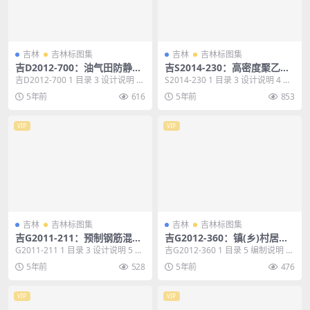
吉林
吉林标图集
吉林
吉林标图集
吉D2012-700：油气田防静电
吉S2014-230：高密度聚乙烯
撞地安装
（HDPE)线性排水沟安装图
吉D2012-700 1 目录 3 设计说明 4
S2014-230 1 目录 3 设计说明 4 H
汽车罐车接地示意图 6 容器接...
DPE线性排水沟说明 6 HD...
5年前
616
5年前
853
VIP
VIP
吉林
吉林标图集
吉林
吉林标图集
吉G2011-211：预制钢筋混凝
吉G2012-360：镇(乡)村居住
土复合保温外墙挂板构造
建筑抗震构造
G2011-211 1 目录 3 设计说明 5 整
吉G2012-360 1 目录 5 编制说明 7
间板立面构造索引示例 13 整...
基础详图 17 房屋平面节点选...
5年前
528
5年前
476
VIP
VIP