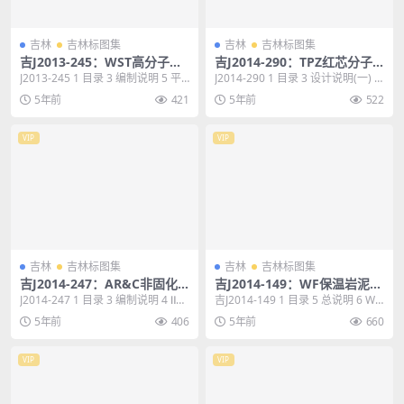
吉林
吉林标图集
吉林
吉林标图集
吉J2013-245：WST高分子喷
吉J2014-290：TPZ红芯分子
涂速凝橡胶防水涂料建筑构造
粘高分子卷材防水建筑构造
J2013-245 1 目录 3 编制说明 5 平
J2014-290 1 目录 3 设计说明(一) 4
屋面做法选用表 11 坡屋面做...
设计说明(二) 5 设计说...
5年前
421
5年前
522
VIP
VIP
吉林
吉林标图集
吉林
吉林标图集
吉J2014-247：AR&C非固化
吉J2014-149：WF保温岩泥复
橡胶沥青防水涂料建筑构造
合墙体建筑构造
J2014-247 1 目录 3 编制说明 4 Ⅱ级
吉J2014-149 1 目录 5 总说明 6 WF
防水平屋面构造选用简图 9 ...
保温岩泥抹灰层阳角构造 16...
5年前
406
5年前
660
VIP
VIP