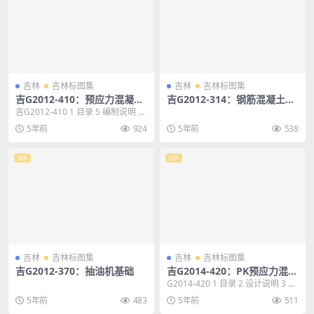
吉林
吉林标图集
吉林
吉林标图集
吉G2012-410：预应力混凝土
吉G2012-314：钢筋混凝土梁
空心方桩
垫
吉G2012-410 1 目录 5 编制说明 6
桩结构配筋示意图 16 (PH...
5年前
924
5年前
538
VIP
VIP
吉林
吉林标图集
吉林
吉林标图集
吉G2012-370：抽油机基础
吉G2014-420：PK预应力混凝
土叠合板
G2014-420 1 目录 2 设计说明 3 叠
合板(筒支板)选用表 13 P...
5年前
483
5年前
511