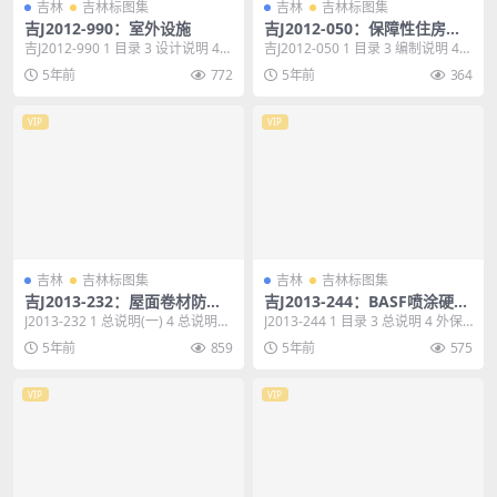
吉林
吉林标图集
吉林
吉林标图集
吉J2012-990：室外设施
吉J2012-050：保障性住房推
荐方案
吉J2012-990 1 目录 3 设计说明 4
吉J2012-050 1 目录 3 编制说明 4
散水及勒脚详图 5 一步室外台...
六层单元方案 8 七~十一层单...
5年前
772
5年前
364
VIP
VIP
吉林
吉林标图集
吉林
吉林标图集
吉J2013-232：屋面卷材防水
吉J2013-244：BASF喷涂硬泡
建筑构造
聚氨酯外墙外保温及屋面防水
J2013-232 1 总说明(一) 4 总说明
J2013-244 1 目录 3 总说明 4 外保
保温建筑构造
(二) 5 总说明(三) 6 总...
温系统热工参数表 17 Ⅱ级防...
5年前
859
5年前
575
VIP
VIP