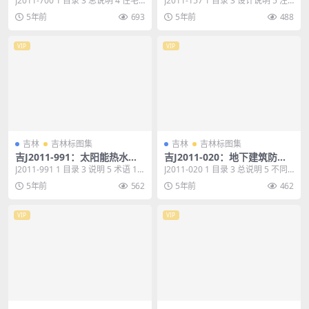
J2011-700 1 目录 3 总说明 4 住宅
J2011-157 1 目录 3 设计说明 5 注
新风系统类型分类说明 6 全热...
孔保温砌块（砖）主要指标 10...
5年前
693
5年前
488
VIP
VIP
吉林
吉林标图集
吉林
吉林标图集
吉J2011-991：太阳能热水系
吉J2011-020：地下建筑防水
统安装与建筑构造
构造
J2011-991 1 目录 3 说明 5 术语 10
J2011-020 1 目录 3 总说明 5 不同
单管整体式太阳能热水器原...
防水等级构造做法 16 全埋式...
5年前
562
5年前
462
VIP
VIP