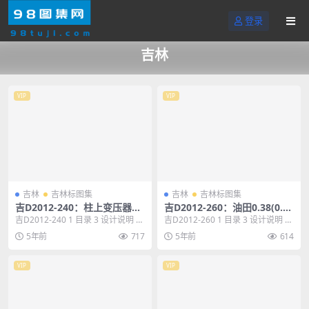
登录
吉林
VIP
VIP
吉林
吉林标图集
吉林
吉林标图集
吉D2012-240：柱上变压器安
吉D2012-260：油田0.38(0.6
装
6)kV井场配电
吉D2012-240 1 目录 3 设计说明 5
吉D2012-260 1 目录 3 设计说明 5
通过式变压器台安装平面图 9 ...
0.3B(0.66)kV变压器...
5年前
717
5年前
614
VIP
VIP