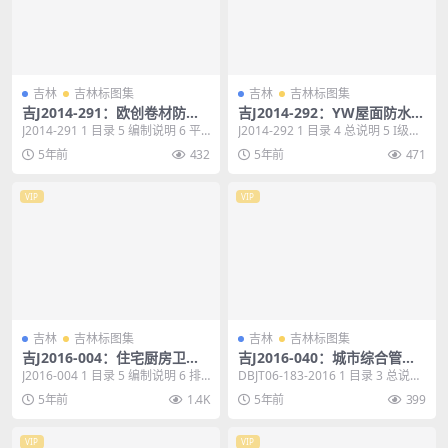
吉林
吉林标图集
吉林
吉林标图集
吉J2014-291：欧创卷材防水
吉J2014-292：YW屋面防水保
建筑构造
温一体化建筑构造
J2014-291 1 目录 5 编制说明 6 平
J2014-292 1 目录 4 总说明 5 I级防
屋面做法选用表 13 坡屋面做...
水挂瓦坡屋面构造选用表 14...
5年前
432
5年前
471
VIP
VIP
吉林
吉林标图集
吉林
吉林标图集
吉J2016-004：住宅厨房卫生
吉J2016-040：城市综合管廊
间防火型变压式排气道图集
工程节点构造
J2016-004 1 目录 5 编制说明 6 排
DBJT06-183-2016 1 目录 3 总说
气道选用表 9 厨房排气道详图...
明 4 廊体防水构造 6 廊体...
5年前
1.4K
5年前
399
VIP
VIP