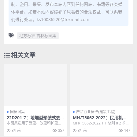
制、盗用、采集、发布本站内容到任何网站、书籍等各类媒
体平台。如若本站内容侵犯了原著者的合法权益，可联系我
们进行处理。ks10086520@foxmail.com
地方标准-吉林标图集
相关文章
国标图集
产品行业标准(建筑工程)
22D201-7：地埋型预装式变
MH/T5062-2022：民用机场
电站设计与安装
净空障碍物遮蔽原则应用指南
本图集适用于新建、改建和扩建市
MH/T5062-2022 1 1 总则 8 2 术
政与房屋建筑工程的地埋型预装式
语 9 3 遮蔽原则的适用区...
3年前
357
3年前
147
变电站的设计与安装，...