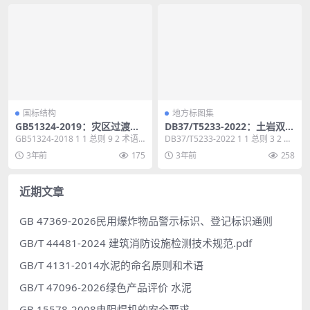
国标结构
地方标图集
GB51324-2019：灾区过渡安
DB37/T5233-2022：土岩双元
置点防火标准
基坑支护技术标准
GB51324-2018 1 1 总则 9 2 术语 1
DB37/T5233-2022 1 1 总则 3 2 术
0 3 灾区应急避难场所...
语 5 3 基本规定 7...
3年前
175
3年前
258
近期文章
GB 47369-2026民用爆炸物品警示标识、登记标识通则
GB/T 44481-2024 建筑消防设施检测技术规范.pdf
GB/T 4131-2014水泥的命名原则和术语
GB/T 47096-2026绿色产品评价 水泥
GB 15578-2008电阻焊机的安全要求