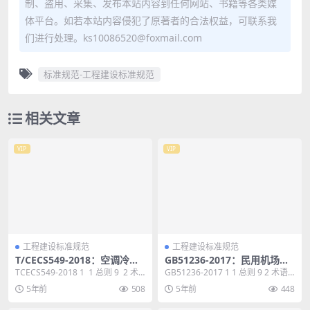
制、盗用、采集、发布本站内容到任何网站、书籍等各类媒
体平台。如若本站内容侵犯了原著者的合法权益，可联系我
们进行处理。ks10086520@foxmail.com
标准规范-工程建设标准规范
相关文章
VIP
VIP
工程建设标准规范
工程建设标准规范
T/CECS549-2018：空调冷源
GB51236-2017：民用机场航
系统能效检测标准
站楼设计防火规范
TCECS549-2018 1 1 总则 9 2 术
GB51236-2017 1 1 总则 9 2 术语 1
语 10 3 现场检测...
0 3 建筑 12 3....
5年前
508
5年前
448