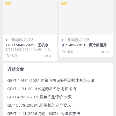
VIP
VIP
工程建设标准规范
工程建设标准规范
T/CECS848-2021：无机水性
JG/T409-2013：供冷供暖用辐
渗透结晶型材料应用技术规程
射板换热器
T/CECS848-2021 1 1 总则 11 2 术
5年前
286
语 12 3 基本规定 ...
5年前
433
近期文章
GB/T 44481-2024 建筑消防设施检测技术规范.pdf
GB/T 4131-2014水泥的命名原则和术语
GB/T 47096-2026绿色产品评价 水泥
GB 15578-2008电阻焊机的安全要求
GB/T 4111-2026混凝土砌块和砖试验方法