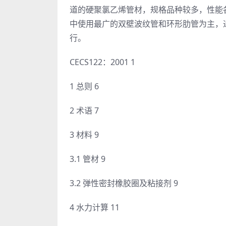
道的硬聚氯乙烯管材，规格品种较多，性能
中使用最广的双壁波纹管和环形肋管为主，
行。
CECS122：2001 1
1 总则 6
2 术语 7
3 材料 9
3.1 管材 9
3.2 弹性密封橡胶圈及粘接剂 9
4 水力计算 11