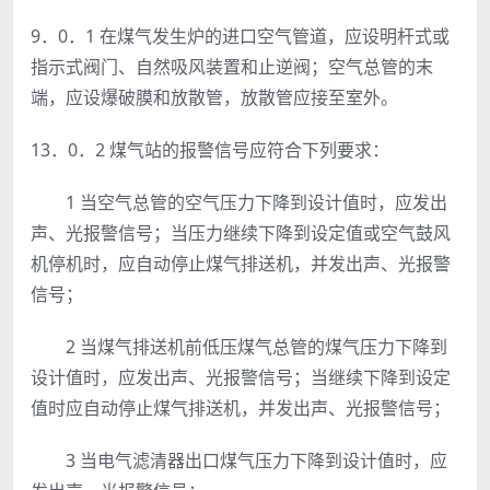
9．0．1 在煤气发生炉的进口空气管道，应设明杆式或
指示式阀门、自然吸风装置和止逆阀；空气总管的末
端，应设爆破膜和放散管，放散管应接至室外。
13．0．2 煤气站的报警信号应符合下列要求：
1 当空气总管的空气压力下降到设计值时，应发出
声、光报警信号；当压力继续下降到设定值或空气鼓风
机停机时，应自动停止煤气排送机，并发出声、光报警
信号；
2 当煤气排送机前低压煤气总管的煤气压力下降到
设计值时，应发出声、光报警信号；当继续下降到设定
值时应自动停止煤气排送机，并发出声、光报警信号；
3 当电气滤清器出口煤气压力下降到设计值时，应