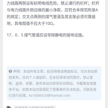
力线路两侧设有标明电线危险、禁止通行的栏杆；栏杆
与电力线路外侧边缘的最小净距，应符合本规范附录A
的规定；交叉点两侧的煤气管道及其支架必须可靠接
地，其电阻值不应大于10Ω。
17．0．5 煤气管道应设导除静电的接地设施。
声明：本站所有文章，如无特殊说明或标注，均为本站原
创发布。任何个人或组织，在未征得本站同意时，禁止复
制、盗用、采集、发布本站内容到任何网站、书籍等各类媒
体平台。如若本站内容侵犯了原著者的合法权益，可联系我
们进行处理。ks10086520@foxmail.com