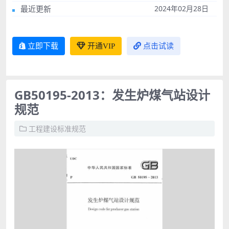
最近更新
2024年02月28日
立即下载
开通VIP
点击试读
GB50195-2013：发生炉煤气站设计
规范
工程建设标准规范