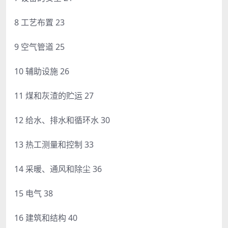
8 工艺布置 23
9 空气管道 25
10 辅助设施 26
11 煤和灰渣的贮运 27
12 给水、排水和循环水 30
13 热工测量和控制 33
14 采暖、通风和除尘 36
15 电气 38
16 建筑和结构 40