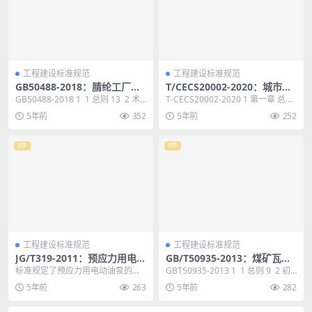
工程建设标准规范
工程建设标准规范
GB50488-2018：腈纶工厂设
T/CECS20002-2020：城市供
计标准
水信息系统基础信息加工处理
GB50488-2018 1 1 总则 13 2 术
T-CECS20002-2020 1 第一章 总
技术指南
语和缩略语 14 2....
则 8 第一节 编制目的 8 第...
5年前
352
5年前
252
VIP
VIP
工程建设标准规范
工程建设标准规范
JG/T319-2011：预应力用电动
GB/T50935-2013：煤矿瓦斯
油泵
抽采工程设计文件编制标准
标准规定了预应力用电动油泵的分
GBT50935-2013 1 1 总则 9 2 初
类和型号、要求、试验方法、检验
步设计 10 2.1 ...
5年前
263
5年前
282
规则及标志、包装和贮...