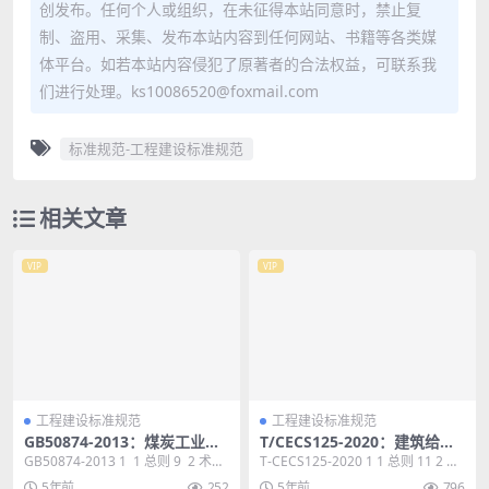
创发布。任何个人或组织，在未征得本站同意时，禁止复
制、盗用、采集、发布本站内容到任何网站、书籍等各类媒
体平台。如若本站内容侵犯了原著者的合法权益，可联系我
们进行处理。ks10086520@foxmail.com
标准规范-工程建设标准规范
相关文章
VIP
VIP
工程建设标准规范
工程建设标准规范
GB50874-2013：煤炭工业半
T/CECS125-2020：建筑给水
地下储仓建筑结构设计规范
钢塑复合管管道工程技术规程
GB50874-2013 1 1 总则 9 2 术
T-CECS125-2020 1 1 总则 11 2 术
语 10 3 基本规定 ...
语 12 3 管材选择与...
5年前
252
5年前
796