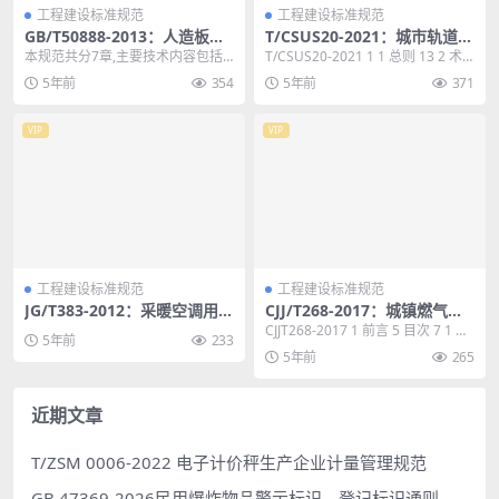
工程建设标准规范
工程建设标准规范
GB/T50888-2013：人造板工
T/CSUS20-2021：城市轨道交
程节能设计规范
通工程管线综合信息模型设计
本规范共分7章,主要技术内容包括:
T/CSUS20-2021 1 1 总则 13 2 术
标准
总则,生产线优化与节能,总平面布置
语 14 3 基本规定 1...
5年前
354
5年前
371
及建筑设计优...
VIP
VIP
工程建设标准规范
工程建设标准规范
JG/T383-2012：采暖空调用自
CJJ/T268-2017：城镇燃气工
力式压差控制阀
程智能化技术规范
CJJT268-2017 1 前言 5 目次 7 1 总
5年前
233
则 9 2 术语 10 ...
5年前
265
近期文章
T/ZSM 0006-2022 电子计价秤生产企业计量管理规范
GB 47369-2026民用爆炸物品警示标识、登记标识通则