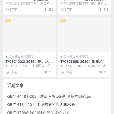
线工艺设备安装工程施工及验
安全技术规范
本规范共分8章和1个附录,主要技术
本规范的主要技术内容是:1.总则; 2.
收规范
内容包括:总则,术语,基本规定,低温
术语、符号; 3. 材料选用; 4 荷...
5年前
339
5年前
413
共烧陶瓷及...
VIP
VIP
工程建设标准规范
工程建设标准规范
T/CEC122.2-2016：电、水、
T/CECS668-2020：聚氯乙烯
气、热能源计量管理系统第2
防护排（蓄）水板应用技术规
TCEC122.2-2016 1 1 范围 4 2 规范
TCECS668-2020 1 1 总则 9 2 术
部分:系统功能规范
程
性引用文件 4 3 术语...
语 10 3 材料 1...
5年前
218
5年前
313
近期文章
GB/T 44481-2024 建筑消防设施检测技术规范.pdf
GB/T 4131-2014水泥的命名原则和术语
GB/T 47096-2026绿色产品评价 水泥