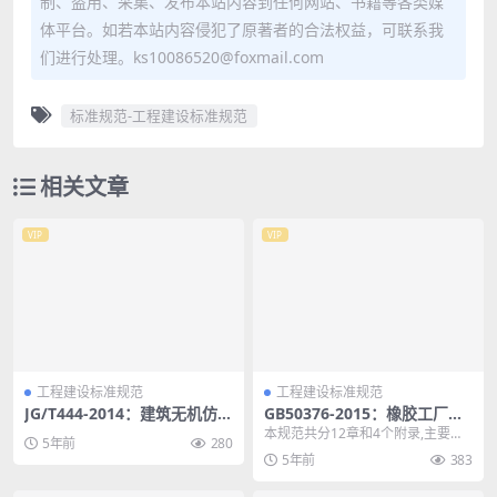
制、盗用、采集、发布本站内容到任何网站、书籍等各类媒
体平台。如若本站内容侵犯了原著者的合法权益，可联系我
们进行处理。ks10086520@foxmail.com
标准规范-工程建设标准规范
相关文章
VIP
VIP
工程建设标准规范
工程建设标准规范
JG/T444-2014：建筑无机仿砖
GB50376-2015：橡胶工厂节
涂料
能设计规范
本规范共分12章和4个附录,主要技
5年前
280
术内容包括:总则;术语;基本规定;总
5年前
383
图、建筑与...