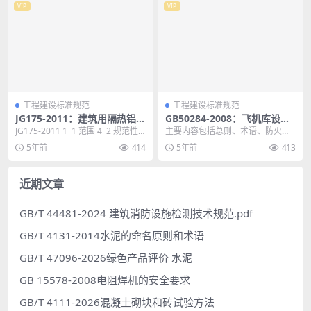
VIP
VIP
工程建设标准规范
工程建设标准规范
JG175-2011：建筑用隔热铝合
GB50284-2008：飞机库设计
金型材
防火规范
JG175-2011 1 1 范围 4 2 规范性
主要内容包括总则、术语、防火分
引用文件 4 3 术语、...
区和耐火等级、总平面布局和平面
5年前
414
5年前
413
布置、建筑构造、安全...
近期文章
GB/T 44481-2024 建筑消防设施检测技术规范.pdf
GB/T 4131-2014水泥的命名原则和术语
GB/T 47096-2026绿色产品评价 水泥
GB 15578-2008电阻焊机的安全要求
GB/T 4111-2026混凝土砌块和砖试验方法