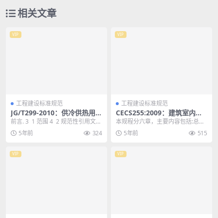
相关文章
VIP
VIP
工程建设标准规范
工程建设标准规范
JG/T299-2010：供冷供热用蓄
CECS255:2009：建筑室内吊
能设备技术条件
顶工程技术规程
前言. 3 1 范围 4 2 规范性引用文
本规程分六章，主要内容包括:总
件 4 3 术语和定义 4 4...
则，术语和分类，材料，设计，施
5年前
324
5年前
515
工，验收。 1 总 ...
VIP
VIP