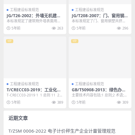
工程建设标准规范
工程建设标准规范
JG/T26-2002：外墙无机建筑
JG/T208-2007：门、窗用钢塑
涂料
共挤微发泡型材
本标准规定了建筑物外墙表面用无
本标准规定了门、窗用钢塑共挤微
机建筑涂料的技术要求、试验方
发泡型材的分类、代号、标记、要
5年前
263
5年前
296
法、检验规则、包装、标...
求、试验方法、检验规...
VIP
VIP
工程建设标准规范
工程建设标准规范
T/CRECC03-2019：工业化建
GB/T50908-2013：绿色办公
筑综合评价标准
建筑评价标准
T-CRECC03-2019 1 1 总则 11 2
主要技术内容包括:1 总则;2 术语;3
术语 12 3 基本...
基本规定;4 节地与室外环境;5 节
5年前
389
5年前
309
能...
近期文章
T/ZSM 0006-2022 电子计价秤生产企业计量管理规范