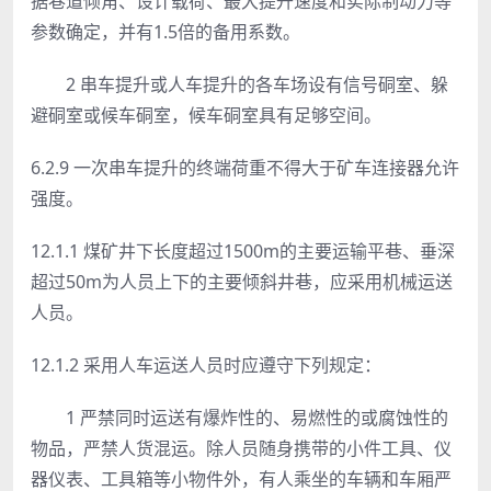
据巷道倾角、设计载荷、最大提升速度和实际制动力等
参数确定，并有1.5倍的备用系数。
2 串车提升或人车提升的各车场设有信号硐室、躲
避硐室或候车硐室，候车硐室具有足够空间。
6.2.9 一次串车提升的终端荷重不得大于矿车连接器允许
强度。
12.1.1 煤矿井下长度超过1500m的主要运输平巷、垂深
超过50m为人员上下的主要倾斜井巷，应采用机械运送
人员。
12.1.2 采用人车运送人员时应遵守下列规定：
1 严禁同时运送有爆炸性的、易燃性的或腐蚀性的
物品，严禁人货混运。除人员随身携带的小件工具、仪
器仪表、工具箱等小物件外，有人乘坐的车辆和车厢严