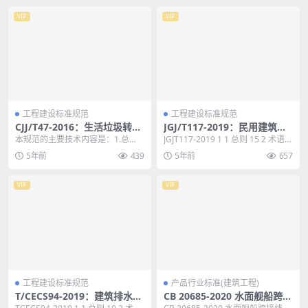
VIP
VIP
工程建设标准规范
工程建设标准规范
CJJ/T47-2016：生活垃圾转运
JGJ/T117-2019：民用建筑修
站技术规范
缮工程查勘与设计标准
本规范的主要技术内容是：1.总
JGJT117-2019 1 1 总则 15 2 术语和
则；2.选址与规模；3.总体布置；4.
符号 16 2.1 术语...
5年前
439
5年前
657
工艺、设备及...
VIP
VIP
工程建设标准规范
产品行业标准(建筑工程)
T/CECS94-2019：建筑排水内
CB 20685-2020 水面舰船跨接
螺旋管道工程技术规程
线规范