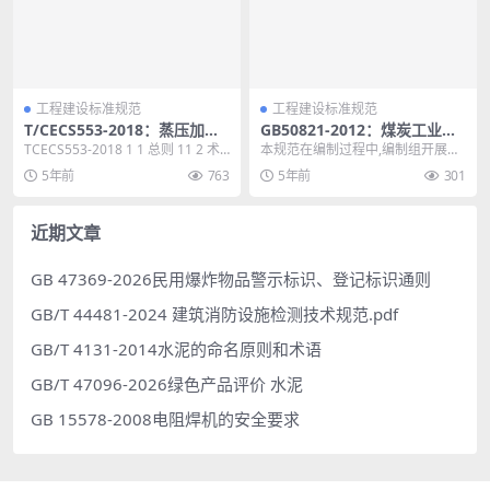
工程建设标准规范
工程建设标准规范
T/CECS553-2018：蒸压加气
GB50821-2012：煤炭工业环
混凝土墙板应用技术规程
境保护设计规范
TCECS553-2018 1 1 总则 11 2 术
本规范在编制过程中,编制组开展了
语和符号 12 2.1 术...
专题研究,进行了比较广泛的调查和
5年前
763
5年前
301
收集资料,结合国...
近期文章
GB 47369-2026民用爆炸物品警示标识、登记标识通则
GB/T 44481-2024 建筑消防设施检测技术规范.pdf
GB/T 4131-2014水泥的命名原则和术语
GB/T 47096-2026绿色产品评价 水泥
GB 15578-2008电阻焊机的安全要求