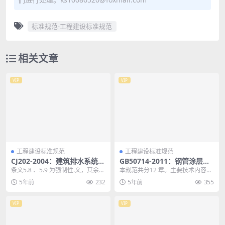
标准规范-工程建设标准规范
相关文章
VIP
VIP
工程建设标准规范
工程建设标准规范
CJ202-2004：建筑排水系统吸
GB50714-2011：钢管涂层车
气阀
间工艺设计规范
条文5.8 、5.9 为强制性.文，其余为
本规范共分12 章。主要技术内容
推荐性条文。 为提高吸气阀安全的
是：总则，术语，基本规定，原料
5年前
232
5年前
355
可靠性...
的选择及储存，钢管...
VIP
VIP