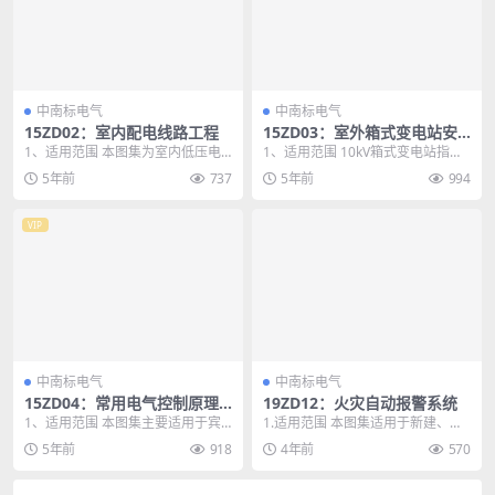
中南标电气
中南标电气
15ZD02：室内配电线路工程
15ZD03：室外箱式变电站安
装
1、适用范围 本图集为室内低压电
1、适用范围 10kV箱式变电站指由1
气线路及相关设备的安装图集，适
0kV开关设备、电力变压器、低压开
5年前
737
5年前
994
用于中南地区（湖南...
关设备、...
VIP
中南标电气
中南标电气
15ZD04：常用电气控制原理
19ZD12：火灾自动报警系统
图
1、适用范围 本图集主要适用于宾
1.适用范围 本图集适用于新建、扩
馆、综合楼、住宅、公寓、影剧
建和改建的一般工业与民用建筑中
5年前
918
4年前
570
院、商场、车站、机场...
火灾自动报警系统...