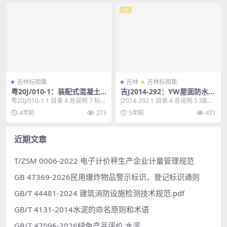
VIP
吉林标图集
吉林
吉林标图集
粤20J/010-1：装配式混凝土
吉J2014-292：YW屋面防水保
结构保障性住房、人才房套型
温一体化建筑构造
粤20J/010-1 1 目录 4 总说明 7 标准
J2014-292 1 目录 4 总说明 5 I级防
及组合平面
套型平面索引图 10 组合示...
水挂瓦坡屋面构造选用表 14...
4年前
273
5年前
471
近期文章
T/ZSM 0006-2022 电子计价秤生产企业计量管理规范
GB 47369-2026民用爆炸物品警示标识、登记标识通则
GB/T 44481-2024 建筑消防设施检测技术规范.pdf
GB/T 4131-2014水泥的命名原则和术语
GB/T 47096-2026绿色产品评价 水泥