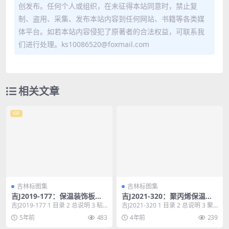
创发布。任何个人或组织，在未征得本站同意时，禁止复
制、盗用、采集、发布本站内容到任何网站、书籍等各类媒
体平台。如若本站内容侵犯了原著者的合法权益，可联系我
们进行处理。ks10086520@foxmail.com
相关文章
VIP
吉林标图集
吉林标图集
吉J2019-177：保温装饰板外
吉J2021-320：聚丙烯保温模
墙外保温建筑构造
块辐射供暖地面构造
吉J2019-177 1 目录 2 总说明 3 粘
吉J2021-320 1 目录 2 总说明 3 聚
锚布点示意图（一） 9 粘锚布...
丙烯保温模块详图 8 聚丙烯保...
5年前
483
4年前
239