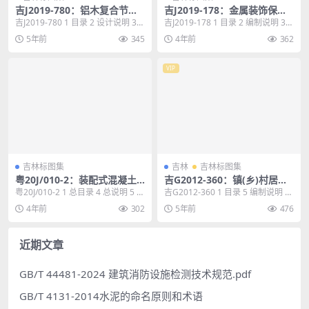
吉J2019-780：铝木复合节能
吉J2019-178：金属装饰保温
门窗
板外墙外保温构造
吉J2019-780 1 目录 2 设计说明 3
吉J2019-178 1 目录 2 编制说明 3
设计说明（五）、常用窗性能指
热工计算选用表 10 外墙基本...
5年前
345
4年前
362
标...
VIP
吉林标图集
吉林
吉林标图集
粤20J/010-2：装配式混凝土
吉G2012-360：镇(乡)村居住
结构保障性住房、人才房装修
建筑抗震构造
粤20J/010-2 1 总目录 4 总说明 5 保
吉G2012-360 1 目录 5 编制说明 7
施工图案例
障房案例套型装修施工图案例 ...
基础详图 17 房屋平面节点选...
4年前
302
5年前
476
近期文章
GB/T 44481-2024 建筑消防设施检测技术规范.pdf
GB/T 4131-2014水泥的命名原则和术语