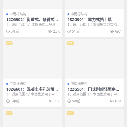
中南标结构
中南标结构
12ZG902：衡重式、悬臂式、
13ZG901：重力式挡土墙
扶壁式挡土墙
1、适用范围 1.1 本图集挡土墙适用
1、适用范围 1.1 本图集重力式挡土
于一般岩土地基的建（构）筑物场
墙适用于非抗震设防区及抗震设防
5年前
2.6K
5年前
697
地和道路（包...
烈度为6、7...
VIP
VIP
中南标结构
中南标结构
10ZG601：混凝土多孔砖墙体
12ZG501：门式刚架轻型房屋
结构构造
钢结构
1、适用范围 1.1本图集适用于中南
1、适用范围 1.1 本图集适用于中南
地区非抗震设防区及抗震设防烈度6
地区非抗震设防区及抗震设防烈度
5年前
759
5年前
679
~8度地区的...
为6、7度及...
VIP
VIP