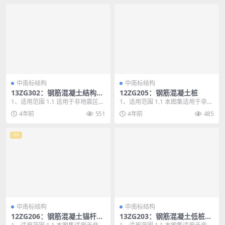
中南标结构
中南标结构
13ZG302：钢筋混凝土结构预
12ZG205：钢筋混凝土桩
埋件
1、适用范围 1.1 适用于非地震区、
1、适用范围 1.1 本图集适用于非抗
设防烈度小于8度地震区房屋和一般
震设防区及抗震设防烈度为6、7、
4年前
551
4年前
485
构筑物的普...
8度地区的...
VIP
中南标结构
中南标结构
12ZG206：钢筋混凝土锚杆静
13ZG203：钢筋混凝土低桩承
压桩
台