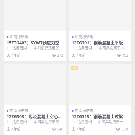
中南标结构
中南标结构
15ZTG403：SYWT预应力空
12ZG301：钢筋混凝土平板
心叠合板附册
（跨度1.2～2.4m)
1、适用范围 1.1 本附册仅适用于SY
1、适用范围 1.1 本图集适用于非抗
NWETEO注册商标的SYWT叠合板
震设防区及抗震设防烈度为6度地
4年前
273
4年前
453
与J...
区，一类环境...
VIP
中南标结构
中南标结构
12ZG303：现浇混凝土空心楼
12ZG313：钢筋混凝土过梁
盖平面整体表示方法制图规则
1、适用范围 1.1 本图集适用于现浇
1、适用范围 1.1本图集适用于一般
及构造详图(用于边支承楼盖）
混凝土空心楼面板及屋面板的设计
民用和中小型工业建筑中的小砌块
4年前
540
4年前
3.3K
与施工。支承...
砌体和砖砌体门...