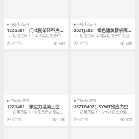
中南标结构
中南标结构
12ZG501：门式刚架轻型房屋
20ZTJ503：绿色建筑楼板隔声
钢结构
构造
1、适用范围 1.1 本图集适用于中南
1、适用范围 本图集适用于中南地
地区非抗震设防区及抗震设防烈度
区新建、改建和扩建的民用建筑工
4年前
684
4年前
588
为6、7度及...
程绿色建筑设计的楼...
中南标结构
中南标结构
12ZG401：预应力混凝土空心
15ZTG402：SYWT预应力空
板
心叠合板
1、适用范围 1.1本图集所述预应力
1、适用范围 1.1 SYWT预应力混凝
混凝土空心板适用于非抗震设防地
土空心叠合板(简称叠合板)适用于抗
4年前
1.9K
4年前
478
区一般工业与民...
震设防...