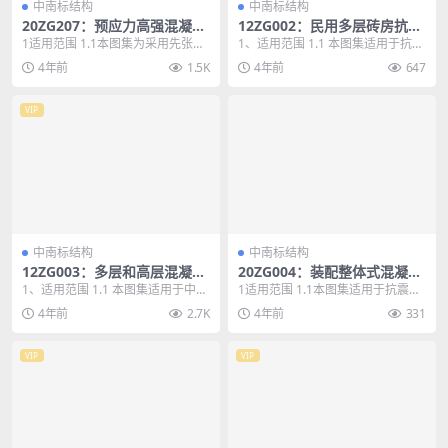
中南标结构
中南标结构
20ZG207：预应力高强混凝土
12ZG002：民用多层砖房抗震
管桩
构造
1适用范围 1.1本图集为采用先张法
1、适用范围 1.1 本图集适用于抗震
离心混凝土制作工艺的预应力高强
设防烈度为6、7、8度地区的民用
4年前
1.5K
4年前
647
混凝土管桩（代...
多层砖房。...
VIP
中南标结构
中南标结构
12ZG003：多层和高层混凝土
20ZG004：装配整体式混凝土
房屋结构抗震构造
叠合剪力墙结构构造
1、适用范围 1.1 本图集适用于中南
1适用范围 1.1本图集适用于抗震设
地区抗震设防烈度为6、7、8度的
防烈度小于等于8度（0.20g）地区
4年前
2.7K
4年前
331
地区。当建...
的新建、...
VIP
VIP