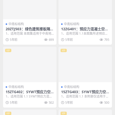
中南标结构
中南标结构
20ZTJ503：绿色建筑楼板隔声
12ZG401：预应力混凝土空心
构造
板
1、适用范围 本图集适用于中南地
1、适用范围 1.1本图集所述预应力
区新建、改建和扩建的民用建筑工
混凝土空心板适用于非抗震设防地
5年前
699
5年前
795
程绿色建筑设计的楼...
区一般工业与民...
VIP
VIP
中南标结构
中南标结构
15ZTG402：SYWT预应力空
15ZTG403：SYWT预应力空
心叠合板
心叠合板附册
1、适用范围 1.1 SYWT预应力混凝
1、适用范围 1.1 本附册仅适用于SY
土空心叠合板(简称叠合板)适用于抗
NWETEO注册商标的SYWT叠合板
5年前
502
5年前
500
震设防...
与J...
VIP
VIP