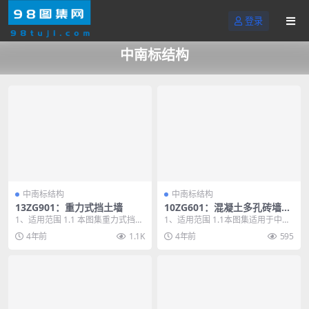
登录
中南标结构
中南标结构
中南标结构
13ZG901：重力式挡土墙
10ZG601：混凝土多孔砖墙体
结构构造
1、适用范围 1.1 本图集重力式挡土
1、适用范围 1.1本图集适用于中南
墙适用于非抗震设防区及抗震设防
地区非抗震设防区及抗震设防烈度6
4年前
1.1K
4年前
595
烈度为6、7...
~8度地区的...