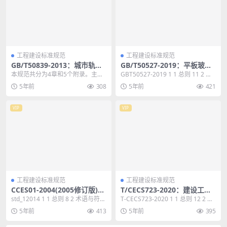
工程建设标准规范
工程建设标准规范
GB/T50839-2013：城市轨道
GB/T50527-2019：平板玻璃
交通工程安全控制技术规范
工厂节能设计标准
本规范共分为4章和5个附录。主要
GBT50527-2019 1 1 总则 11 2 基
技术内容有:总则、术语、基本规
本规定 12 3 总图与建...
5年前
308
5年前
421
定、安全控制要求等...
VIP
VIP
工程建设标准规范
工程建设标准规范
CCES01-2004(2005修订版)：
T/CECS723-2020：建设工程
混凝土结构耐久性设计与施工
监理工作评价标准
std_12014 1 1 总则 8 2 术语与符
T-CECS723-2020 1 1 总则 12 2 术
指南（2005修订版）
号 9 2.1 术语 9 2....
语 13 3 基本规定 ...
5年前
413
5年前
395