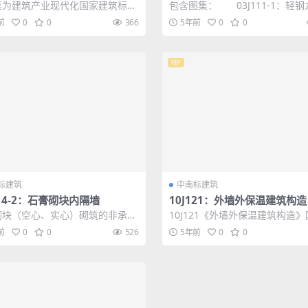
板
2年合订本）
集为建筑产业现代化国家建筑标准
包含图集： 03J111-1：轻
专项编制项目，适用于抗震设防烈
隔墙 本图集适用于新建、改
前
0
0
366
5年前
0
0
地区...
建的...
VIP
标建筑
中南标建筑
114-2：石膏砌块内隔墙
10J121：外墙外保温建筑构造
砌块（空心、实心）砌筑的非承重
10J121《外墙外保温建筑构造
建筑构造。 04J114-2：石膏砌
筑标准设计图集是根据国家建筑
前
0
0
526
5年前
0
0
.
计相关...