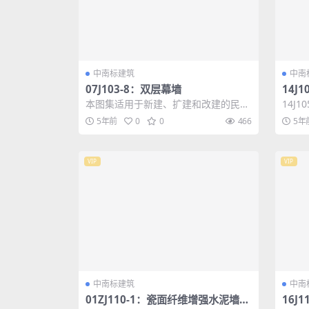
中南标建筑
中南
07J103-8：双层幕墙
14J
体建
本图集适用于新建、扩建和改建的民用
14J
建筑，供建筑设计、幕墙设计、制作、
造》
5年前
0
0
466
5年
安装和质量检...
除严寒.
VIP
VIP
中南标建筑
中南
01ZJ110-1：瓷面纤维增强水泥墙板
16J