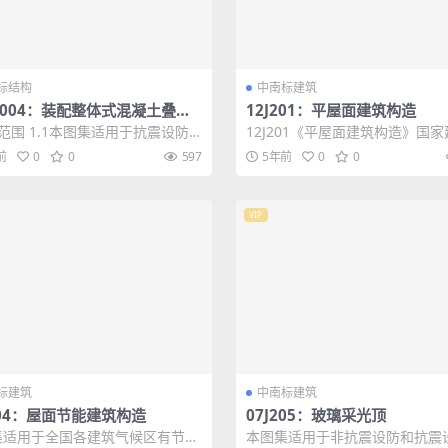
标结构
中南标建筑
G004：装配整体式混凝土叠合
12J201：平屋面建筑构造
墙结构构造
范围 1.1本图集适用于抗震设防
12J201《平屋面建筑构造》国
于等于8度（0.20g）地区的新
准图集，修编代替99J201-1、03J.
前
0
0
597
5年前
0
0
.
VIP
标建筑
中南标建筑
204：屋面节能建筑构造
07J205：玻璃采光顶
集适用于全国各建筑气候区有节能
本图集适用于非抗震设防和抗震