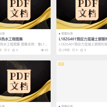
标准
图集标准
S3热水工程图集
L18ZG401预应力混凝土钢管
合板图集
S3热水工程图集 图集名称：鲁L13
L18ZG401预应力混凝土钢管桁
水工程 图集编号：L13S3 ...
板图集 图集名称：L18ZG401预应
前
0
0
63
2年前
0
0
VIP
标准
图集标准