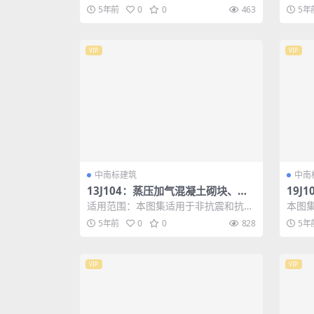
为坡屋面。在屋面改造时，也可结合既
设计
5年前
0
0
463
5年
有建筑的节能...
平屋面
VIP
VIP
中南标建筑
中南
13J104：蒸压加气混凝土砌块、板
19J
材构造
心砌
适用范围：本图集适用于非抗震和抗震
本图集
设防烈度为6、7、8度地区的蒸压加气
砌块墙
5年前
0
0
828
5年
混凝土砌块...
凝...
VIP
VIP