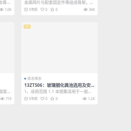
墙
钢龙骨内
金属网片与配套固定件等组成骨架，采
建、扩
用泵喷水泥砂浆，外抹水泥层的非承重
1.0K
5年前
0
0
348
内隔墙建筑构...
VIP
给水排水
13ZTS06：玻璃钢化粪池选用及安
装
》国家建
1、适用范围 1.1 本图集适用于一般工
节能设
业和民用建筑生活污水的局部处理。 1.
719
5年前
0
0
1.2K
2...