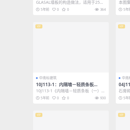
建筑构造
墙挂
GLASAL墙板的构造做法，适用于25米
本图
以下的内、外装饰墙板，外墙系统有保
设计
5年前
0
0
364
5年
温、非...
度≤9度
VIP
VIP
中南标建筑
中南
10J113-1：内隔墙－轻质条板
04J
（一）
10J113-1《内隔墙－轻质条板（一）》
石膏
国家建筑标准图集适用于新建、改建及
内隔墙
5年前
0
0
930
5年
扩建...
块内..
VIP
VIP