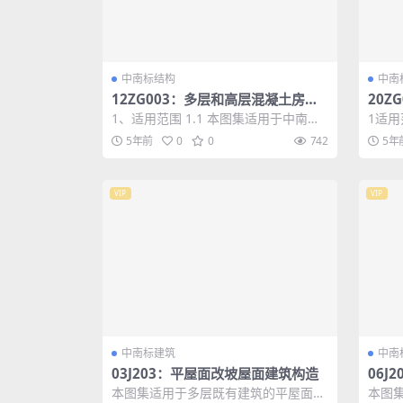
中南标结构
中南
12ZG003：多层和高层混凝土房屋
20Z
结构抗震构造
剪力
1、适用范围 1.1 本图集适用于中南地
1适用
区抗震设防烈度为6、7、8度的地区。
烈度小
5年前
0
0
742
5年
当建...
建、..
VIP
VIP
中南标建筑
中南
03J203：平屋面改坡屋面建筑构造
06J
本图集适用于多层既有建筑的平屋面改
本图