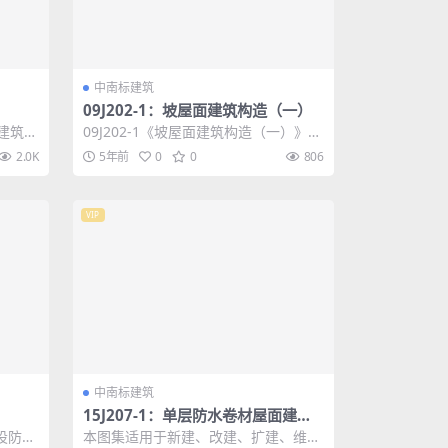
中南标建筑
09J202-1：坡屋面建筑构造（一）
家建筑标
09J202-1《坡屋面建筑构造（一）》国
..
家建筑标准图集是对00J202-1、0...
2.0K
5年前
0
0
806
VIP
中南标建筑
15J207-1：单层防水卷材屋面建筑
构造（一）–金属屋面
设防烈
本图集适用于新建、改建、扩建、维修