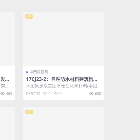
VIP
中南标建筑
开发雨
17CJ23-2：自粘防水材料建筑构造
（二）
中南地
本图集是以美国基仕伯化学材料(中国)
的雨水
有限公司(原格雷斯中国有限公司)研发
463
5年前
0
0
608
生产的必...
VIP