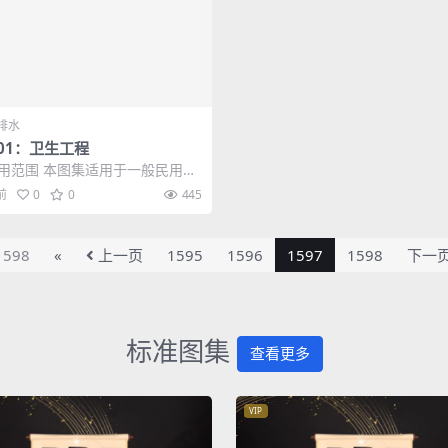
排水
S01：卫生工程
适用范围 本图集适用于一般民用建
的卫生设备安装。但在地震设防区
前
0
0
445
还应...
1598
«
上一页
1595
1596
1597
1598
下一
标准图集
查看更多
VIP