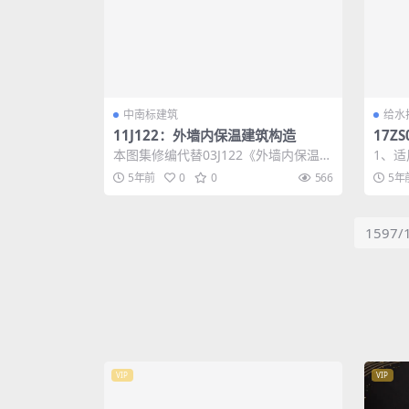
中南标建筑
给水
11J122：外墙内保温建筑构造
17Z
本图集修编代替03J122《外墙内保温建
1、
筑构造》，其适用于夏热冬冷地区、夏
筑内
5年前
0
0
566
5年
热冬暖...
使用时
1597/
VIP
VIP