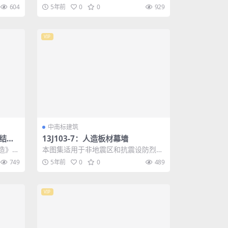
下的新
的民用及工业建筑金属屋面工程的设
604
5年前
0
0
929
计、施工及质量...
VIP
中南标建筑
、结构
13J103-7：人造板材幕墙
构造》和
本图集适用于非地震区和抗震设防烈度
的基础
小于等于8度的地区且幕墙高度不超过1
749
5年前
0
0
489
00m的民...
VIP