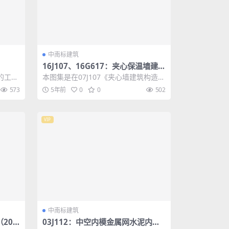
中南标建筑
16J107、16G617：夹心保温墙建筑
与结构构造
的工业
本图集是在07J107《夹心墙建筑构造》
架)幕
和07SG617《夹心墙结构构造》图集
573
5年前
0
0
502
的...
VIP
中南标建筑
201
03J112：中空内模金属网水泥内隔