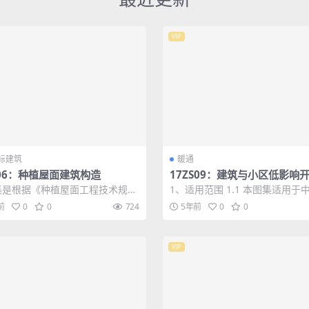
VIP
标建筑
暖通
206：种植屋面建筑构造
17ZS09：建筑与小区低影响
水控制与利用
集是根据《种植屋面工程技术规
1、适用范围 1.1 本图集适用于
GJ 155-2013编制的，适用于新
区新建、改建和扩建建筑与小区
前
0
0
724
5年前
0
0
.
控制与...
VIP