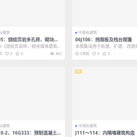
标建筑
中南标建筑
105：烧结页岩多孔砖、砌块墙
06J106：挡雨板及栈台雨篷
筑构造
105《烧结页岩砖、砌块墙体建筑构
本图集适用于新建、扩建、改建
国家建筑标准设计图集， 适用于
与民用建筑。主要包括：石材(框
前
0
0
492
5年前
0
0
..
墙的断面详...
VIP
标建筑
中南标建筑
110-2、16G333：预制混凝土外
J111～114：内隔墙建筑构造（