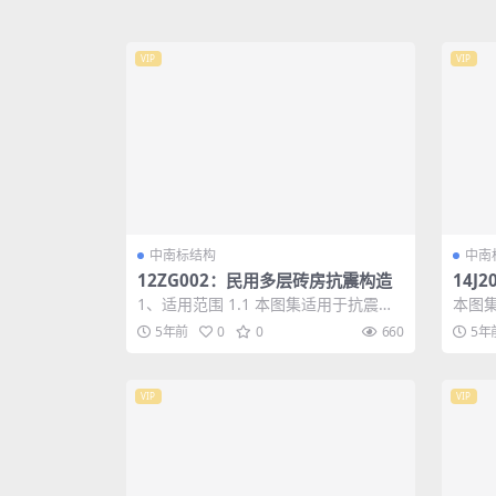
VIP
VIP
中南标结构
中南
12ZG002：民用多层砖房抗震构造
14J
1、适用范围 1.1 本图集适用于抗震设
本图
防烈度为6、7、8度地区的民用多层砖
程》J
5年前
0
0
660
5年
房。...
建、..
VIP
VIP