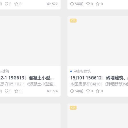
要求的一般民用建筑。主要内容：
度为6～8度地区、正常使用环境
前
0
0
522
5年前
0
0
做法与...
建、扩建和...
VIP
标建筑
中南标建筑
102-1 19G613：混凝土小型空
15J101 15G612：砖墙建筑
块墙体建筑与结构构造
构造
是在05J102-1《混凝土小型空心
本图集是在04J101《砖墙建筑
体建筑构造》和05G613《混
04G612《砖墙结构构造》图集
前
0
0
774
5年前
0
0
上...
VIP