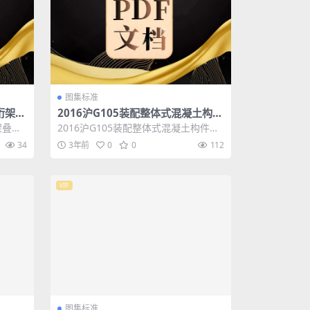
图集标准
桁架叠
2016沪G105装配整体式混凝土构件
图集
架叠合
2016沪G105装配整体式混凝土构件图
力...
集 图集名称：2016沪G105 装配整...
34
3年前
0
0
112
VIP
图集标准