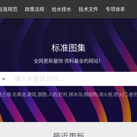
标准规范
政策法规
给水排水
技术文件
专项体系
标准图集
全网更新最快 资料最全的网站！
挡土墙
化粪池
建筑
钢筋
人防
栏杆
排水沟
钢结构
消火栓
防火门
卷
最近更新